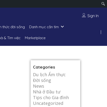
Sign In
n thức đời sống
Danh mục cần tìm
hà & Tìm việc
Marketplace
Categories
Du lịch Ẩm thực
Đời sống
News
Nhà ở Đầu tư
Tips cho Gia đình
Uncategorized