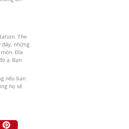
ation. The
ở đây, những
 món. Đĩa
đó ạ. Bạn
ung nếu bạn
ong họ sẽ