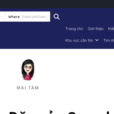
Where
Trang chủ
Giới thiệu
Kiế
Khu vực cần tìm
Tìm n
MAI TÂM