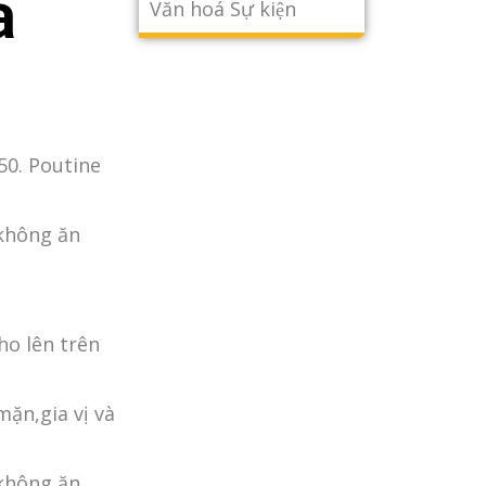
a
Văn hoá Sự kiện
50. Poutine
 không ăn
ho lên trên
ặn,gia vị và
 không ăn