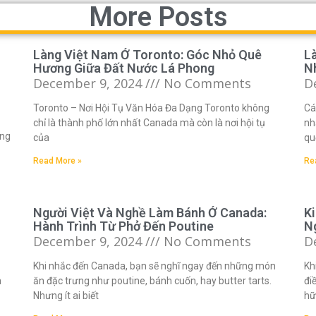
More Posts
Làng Việt Nam Ở Toronto: Góc Nhỏ Quê
L
Hương Giữa Đất Nước Lá Phong
Nh
December 9, 2024
No Comments
D
Toronto – Nơi Hội Tụ Văn Hóa Đa Dạng Toronto không
Cá
chỉ là thành phố lớn nhất Canada mà còn là nơi hội tụ
nh
ống
của
qu
Read More »
Re
Người Việt Và Nghề Làm Bánh Ở Canada:
K
Hành Trình Từ Phở Đến Poutine
N
December 9, 2024
No Comments
D
Khi nhắc đến Canada, bạn sẽ nghĩ ngay đến những món
Kh
n
ăn đặc trưng như poutine, bánh cuốn, hay butter tarts.
đi
Nhưng ít ai biết
hữ