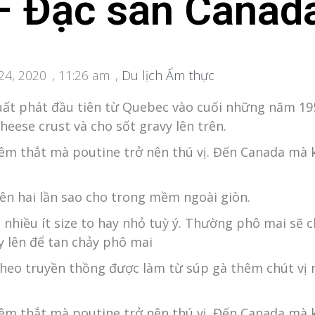
– Đặc sản Canad
24, 2020
,
11:26 am
,
Du lịch Ẩm thực
uất phát đầu tiên từ Quebec vào cuối những năm 19
heese crust và cho sốt gravy lên trên.
êm thắt mà poutine trở nên thú vị. Đến Canada mà
iên hai lần sao cho trong mềm ngoài giòn.
nhiều ít size to hay nhỏ tuỳ ý. Thường phô mai sẽ c
vy lên để tan chảy phô mai
theo truyền thồng được làm từ súp gà thêm chút vị m
êm thắt mà poutine trở nên thú vị. Đến Canada mà