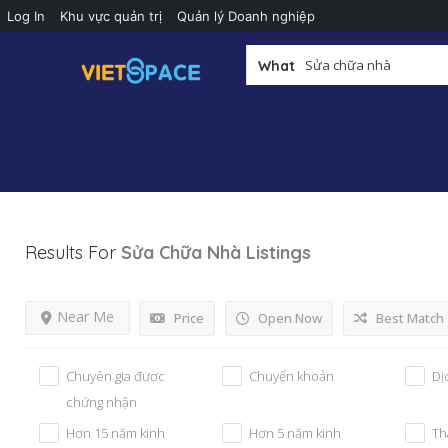
Log In
Khu vực quản trị
Quản lý Doanh nghiệp
What
Results For
Sửa Chữa Nhà
Listings
Near Me
Price
Open Now
Best Match
Chuyên gia được
Chuyển khoản
Dị
chứng nhận
Hơn 15 năm kinh
Hơn 5 năm kinh
Th