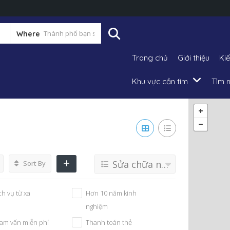
Where
Trang chủ
Giới thiệu
Ki
Khu vực cần tìm
Tìm n
Sửa chữa nhà
Sort By
ch vụ từ xa
Hơn 10 năm kinh
nghiệm
am vấn miễn phí
Thanh toán thẻ