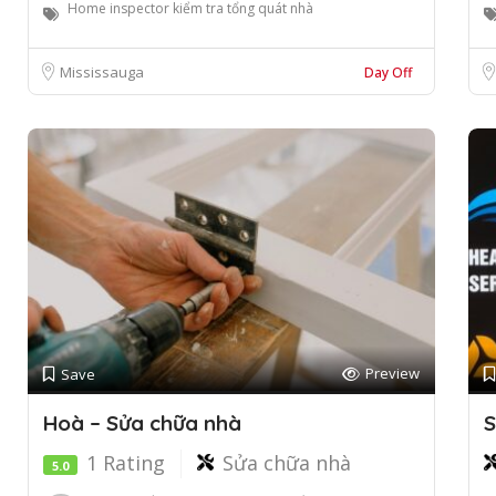
Home inspector kiểm tra tổng quát nhà
Mississauga
Day Off
Preview
Save
Hoà – Sửa chữa nhà
S
1 Rating
Sửa chữa nhà
5.0