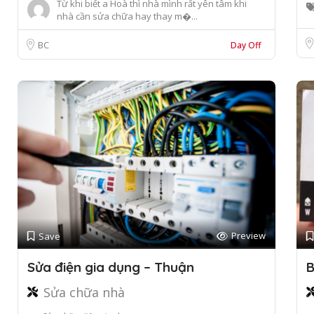
Từ khi biết a Hoà thì nhà mình rất yên tâm khi
nhà cần sửa chữa hay thay m�...
BC
Day Off
Preview
Save
Sửa điện gia dụng – Thuận
B
Sửa chữa nhà