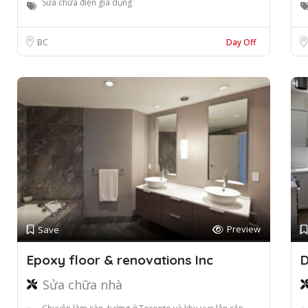
Sửa chữa điện gia dụng
BC
Day Off
Preview
Save
Epoxy floor & renovations Inc
D
Sửa chữa nhà