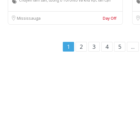
Chuyên làm sàn, tường ở Toronto và khu vực lân cận
Mississauga
Day Off
1
2
3
4
5
...