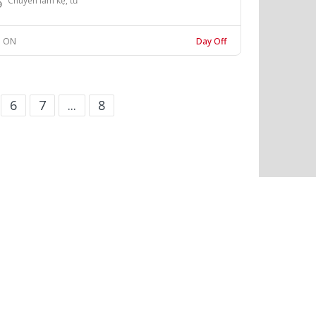
Chuyên làm kệ, tủ
ON
Day Off
6
7
...
8