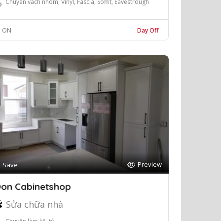
Chuyên vách nhôm, Vinyl, Fascia, Soffit, Eavestrough
ON
Day Off
Preview
Save
on Cabinetshop
Sửa chữa nhà