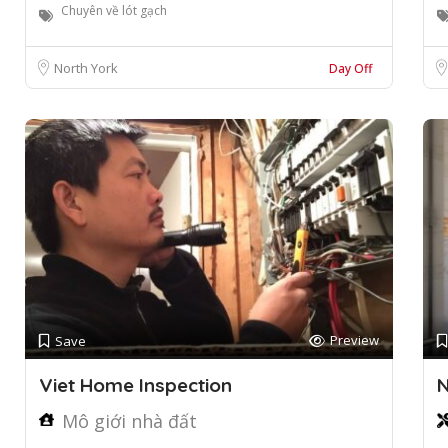
Chuyên về lót gạch
North York
Day Off
Preview
Save
Viet Home Inspection
N
Mô giới nhà đất