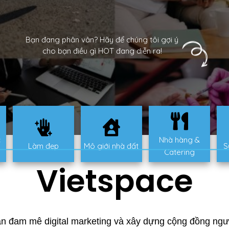
Bạn đang phân vân? Hãy để chúng tôi gợi ý
cho bạn điều gì HOT đang diễn ra!
c
Nhà hàng &
Làm đẹp
Mô giới nhà đất
S
Catering
Vietspace
n đam mê digital marketing và xây dựng cộng đồng người