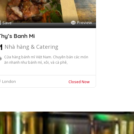
Preview
Save
Thy’s Banh Mi
Nhà hàng & Catering
Cửa hàng bánh mì Việt Nam. Chuyên bán các món
ăn nhanh như bánh mì, xôi, và cà phê,
London
Closed Now