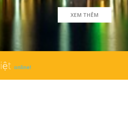
XEM THÊM
iệt
online!