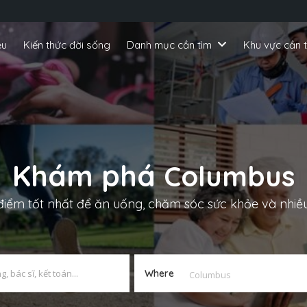
ệu
Kiến thức đời sống
Danh mục cần tìm
Khu vực cần 
Khám phá
Columbus
 điểm tốt nhất để ăn uống, chăm sóc sức khỏe và nhiề
Where