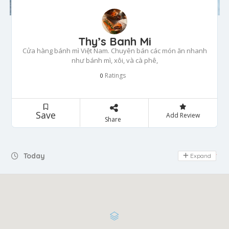
Thy’s Banh Mi
Cửa hàng bánh mì Việt Nam. Chuyên bán các món ăn nhanh
như bánh mì, xôi, và cà phê,
Ratings
0
Save
Add Review
Share
Today
Expand
Day Off