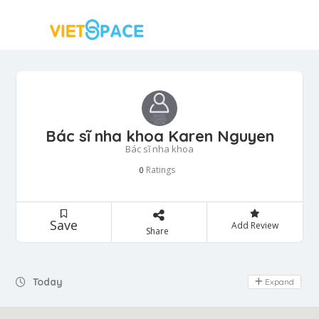
Bác sĩ nha khoa Karen Nguyen
Bác sĩ nha khoa
Ratings
0
Save
Add Review
Share
Today
Expand
Day Off