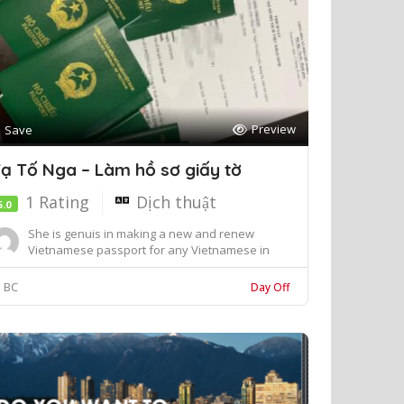
Preview
Save
ạ Tố Nga – Làm hồ sơ giấy tờ
1 Rating
Dịch thuật
5.0
She is genuis in making a new and renew
Vietnamese passport for any Vietnamese in
Greater Vanco...
BC
Day Off