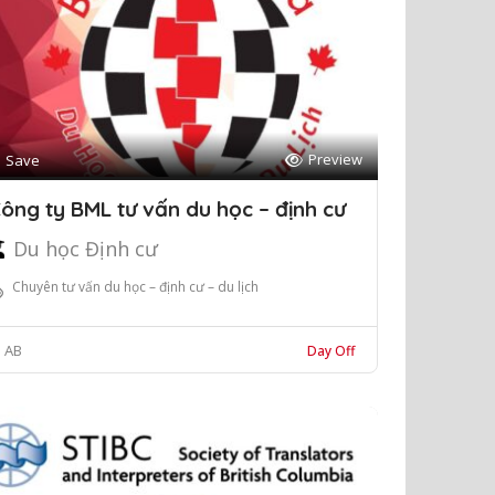
Preview
Save
ông ty BML tư vấn du học – định cư
Du học Định cư
Chuyên tư vấn du học – định cư – du lịch
AB
Day Off