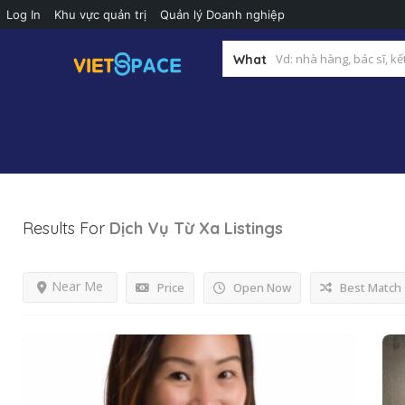
Log In
Khu vực quản trị
Quản lý Doanh nghiệp
What
Results For
Dịch Vụ Từ Xa
Listings
Near Me
Price
Open Now
Best Match