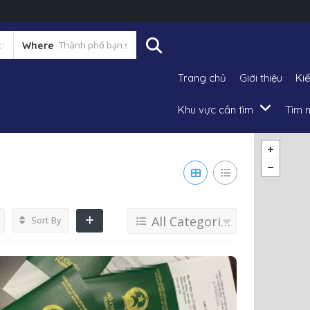
Where
Trang chủ
Giới thiệu
Ki
Khu vực cần tìm
Tìm n
All Categories
Sort By