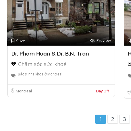
Preview
Save
Dr. Pham Huan & Dr. B.N. Tran
H
Chăm sóc sức khoẻ
Bác sĩ nha khoa ở Montreal
Montreal
Day Off
1
2
3