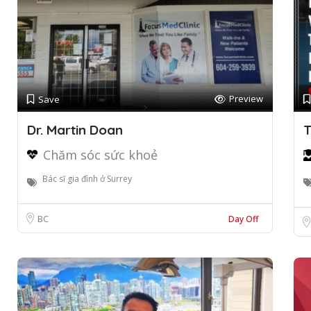
Preview
Save
Dr. Martin Doan
T
Chăm sóc sức khoẻ
Bác sĩ gia đình ở Surrey
BC
Day Off