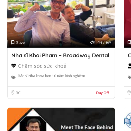
Preview
Save
Nha sĩ Khai Pham – Broadway Dental
C
Chăm sóc sức khoẻ
Bác sĩ Nha khoa hơn 10 năm kinh nghiệm
BC
Day Off