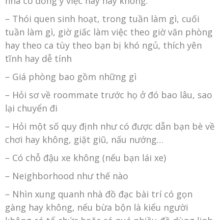
nhà có đồng ý việc này hay không.
– Thói quen sinh hoạt, trong tuần làm gì, cuối
tuần làm gì, giờ giấc làm việc theo giờ văn phòng
hay theo ca tùy theo bạn bị khó ngủ, thích yên
tĩnh hay dễ tính
– Giá phòng bao gồm những gì
– Hỏi sơ về roommate trước họ ở đó bao lâu, sao
lại chuyển đi
– Hỏi một số quy định như có được dẫn bạn bè về
chơi hay không, giặt giũ, nấu nướng…
– Có chỗ đậu xe không (nếu bạn lái xe)
– Neighborhood như thế nào
– Nhìn xung quanh nhà đồ đạc bài trí có gọn
gàng hay không, nếu bừa bộn là kiểu người