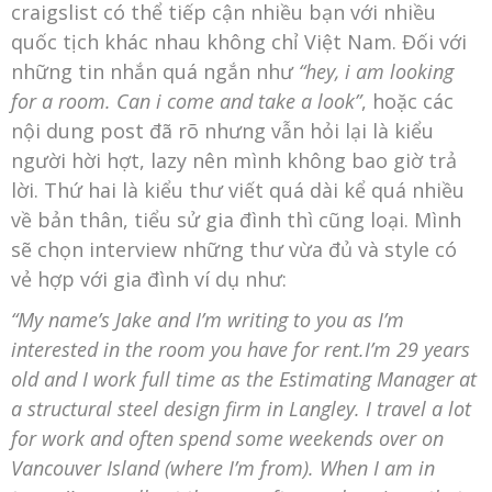
craigslist có thể tiếp cận nhiều bạn với nhiều
quốc tịch khác nhau không chỉ Việt Nam. Đối với
những tin nhắn quá ngắn như
“hey, i am looking
for a room. Can i come and take a look”
, hoặc các
nội dung post đã rõ nhưng vẫn hỏi lại là kiểu
người hời hợt, lazy nên mình không bao giờ trả
lời. Thứ hai là kiểu thư viết quá dài kể quá nhiều
về bản thân, tiểu sử gia đình thì cũng loại. Mình
sẽ chọn interview những thư vừa đủ và style có
vẻ hợp với gia đình ví dụ như:
“My name’s Jake and I’m writing to you as I’m
interested in the room you have for rent.I’m 29 years
old and I work full time as the Estimating Manager at
a structural steel design firm in Langley. I travel a lot
for work and often spend some weekends over on
Vancouver Island (where I’m from). When I am in