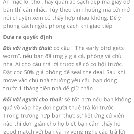
Ăn mặc lôi thôi, hay quần áo sạch đẹp mà giày dơ
bẩn thì cân nhắc. Tùy theo tình huống mà cởi mở
nói chuyện xem có thấy hợp nhau không. Để ý
phong cách ngồi, phong cách khi giao tiếp.
Đưa ra quyết định
Đối với người thuê:
có câu ” The early bird gets
worm”, nếu bạn đã ưng ý giá cả, phòng và chủ
nhà. Ai cho câu trả lời trước sẽ có cơ hội trước.
Đặt cọc 50% giá phòng để seal the deal. Sau khi
move vào chủ nhà thường yêu cầu bạn đóng
trước 1 tháng tiền nhà để giữ chân.
Đối với người cho thuê:
sẽ tốt hơn nếu bạn không
quá vồ vập hãy đợi người thuê trả lời trước.
Trong trường hợp bạn thực sự kết ứng cử viên
nào thì đơn giản cho họ biết bạn cảm thấy họ
good match với bạn và hy vọng nghe câu trả lời