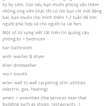
từ họ sớm. Còn nếu bạn muốn phỏng vấn thêm
những ứng viên ḱhác thì cứ nói bạn chỉ mới đăng
bài, bạn muốn cho mình thêm 1-2 tuần để tìm
người phù hợp và cho người ta cái hẹn.
Một số từ vựng viết tắt trên tin quảng cáo
phòng:br = bedroom
ba= bathroom
w/d= washer & dryer
d/w= dishwasher
mo.= month
w/w= wall to wall carpeting util= utilities
(electric, gas, heating)
amen. = amenities (the services near that
building such as shops, restaurants…)