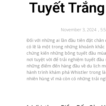
Tuyết Trắng
November 3, 2024
,
5:
Đối với những ai lần đầu tiên đặt chân
có lẽ là một trong những khoảnh khắc 
chứng kiến những bông tuyết đầu mùa 
nơi tuyệt vời để trải nghiệm tuyết đầu
những điểm đến hàng đầu về du lịch mù
hành trình khám phá Whistler trong là
nhiên hùng vĩ mà còn có những trải n