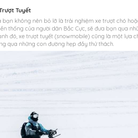
Trượt Tuyết
bạn không nên bỏ lỡ là trải nghiệm xe trượt chó hoặc
ruyền thống của người dân Bắc Cực, sẽ đưa bạn qua n
ạnh đó, xe trượt tuyết (snowmobile) cũng là một lựa c
ng qua những con đường hẹp đầy thử thách.