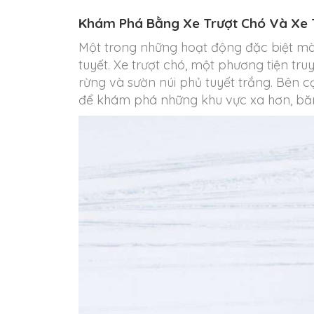
Khám Phá Bằng Xe Trượt Chó Và Xe 
Một trong những hoạt động đặc biệt mà 
tuyết. Xe trượt chó, một phương tiện t
rừng và sườn núi phủ tuyết trắng. Bên c
để khám phá những khu vực xa hơn, bă