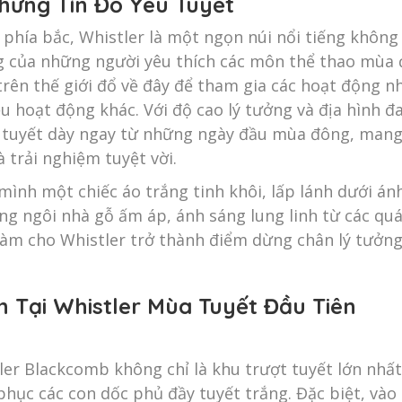
Những Tín Đồ Yêu Tuyết
ía bắc, Whistler là một ngọn núi nổi tiếng không 
g của những người yêu thích các môn thể thao mùa 
trên thế giới đổ về đây để tham gia các hoạt động n
ều hoạt động khác. Với độ cao lý tưởng và địa hình đ
 tuyết dày ngay từ những ngày đầu mùa đông, mang
trải nghiệm tuyệt vời.
mình một chiếc áo trắng tinh khôi, lấp lánh dưới á
ững ngôi nhà gỗ ấm áp, ánh sáng lung linh từ các qu
làm cho Whistler trở thành điểm dừng chân lý tưởng
 Tại Whistler Mùa Tuyết Đầu Tiên
stler Blackcomb không chỉ là khu trượt tuyết lớn nhấ
 phục các con dốc phủ đầy tuyết trắng. Đặc biệt, và