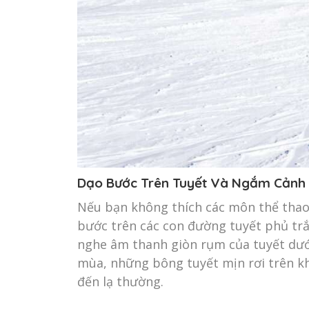
Dạo Bước Trên Tuyết Và Ngắm Cảnh
Nếu bạn không thích các môn thể thao
bước trên các con đường tuyết phủ trắ
nghe âm thanh giòn rụm của tuyết dưới
mùa, những bông tuyết mịn rơi trên k
đến lạ thường.