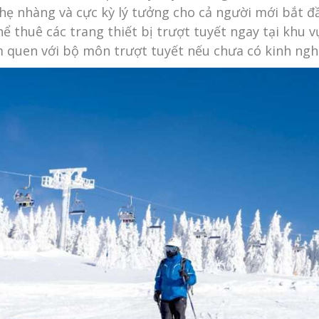
nhẹ nhàng và cực kỳ lý tưởng cho cả người mới bắt 
ể thuê các trang thiết bị trượt tuyết ngay tại khu v
m quen với bộ môn trượt tuyết nếu chưa có kinh ngh