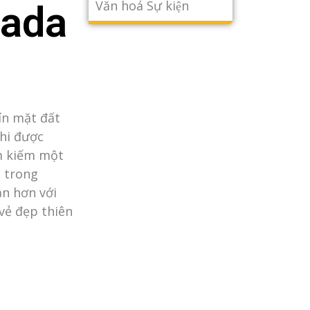
Văn hoá Sự kiện
nada
ín mặt đất
hi được
ìm kiếm một
t trong
ần hơn với
vẻ đẹp thiên