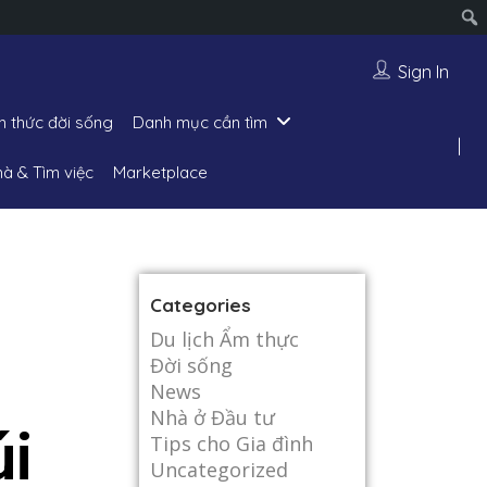
Sign In
n thức đời sống
Danh mục cần tìm
hà & Tìm việc
Marketplace
Categories
Du lịch Ẩm thực
Đời sống
News
Nhà ở Đầu tư
i
Tips cho Gia đình
Uncategorized