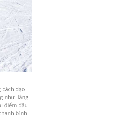
g cách dạo
ng như lắng
ời điểm đầu
thanh bình