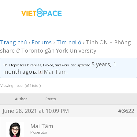
Trang chủ
›
Forums
›
Tìm nơi ở
›
Tỉnh ON – Phòng
share ở Toronto gần York University
5 years, 1
This topic has 0 replies, 1 voice, and was last updated
month ago
Mai Tâm
by
.
Viewing 1 post (of 1 total)
Author
Posts
June 28, 2021 at 10:09 PM
#3622
Mai Tâm
Moderator