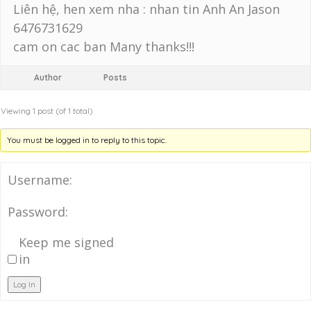
Liên hệ, hen xem nha : nhan tin Anh An Jason
6476731629
cam on cac ban Many thanks!!!
Author
Posts
Viewing 1 post (of 1 total)
You must be logged in to reply to this topic.
Username:
Password:
Keep me signed
in
Log In