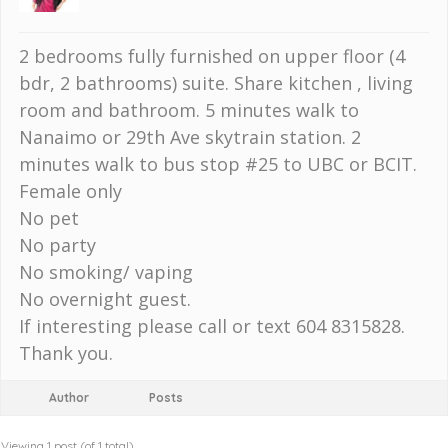
2 bedrooms fully furnished on upper floor (4
bdr, 2 bathrooms) suite. Share kitchen , living
room and bathroom. 5 minutes walk to
Nanaimo or 29th Ave skytrain station. 2
minutes walk to bus stop #25 to UBC or BCIT.
Female only
No pet
No party
No smoking/ vaping
No overnight guest.
If interesting please call or text 604 8315828.
Thank you.
Author
Posts
Viewing 1 post (of 1 total)