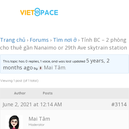
Trang chủ
›
Forums
›
Tìm nơi ở
›
Tỉnh BC – 2 phòng
cho thuê gần Nanaimo or 29th Ave skytrain station
5 years, 2
This topic has 0 replies, 1 voice, and was last updated
months ago
Mai Tâm
by
.
Viewing 1 post (of 1 total)
Author
Posts
June 2, 2021 at 12:14 AM
#3114
Mai Tâm
Moderator