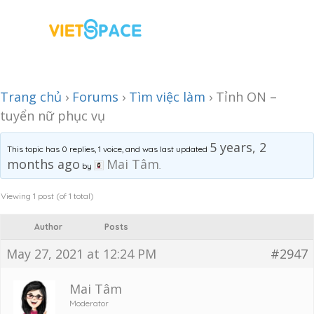
Trang chủ
›
Forums
›
Tìm việc làm
›
Tỉnh ON –
tuyển nữ phục vụ
5 years, 2
This topic has 0 replies, 1 voice, and was last updated
months ago
Mai Tâm
by
.
Viewing 1 post (of 1 total)
Author
Posts
May 27, 2021 at 12:24 PM
#2947
Mai Tâm
Moderator