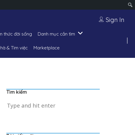
Sign In
ến thức đời sống
Danh mục cần tìm
hà & Tìm việc
Marketplace
Tìm kiếm