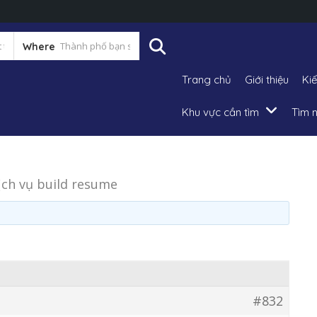
Where
Trang chủ
Giới thiệu
Ki
Khu vực cần tìm
Tìm n
ịch vụ build resume
#832