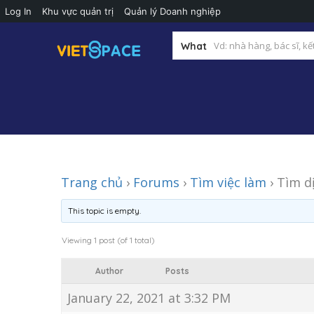
Log In
Khu vực quản trị
Quản lý Doanh nghiệp
What
Trang chủ
›
Forums
›
Tìm việc làm
›
Tìm d
This topic is empty.
Viewing 1 post (of 1 total)
Author
Posts
January 22, 2021 at 3:32 PM