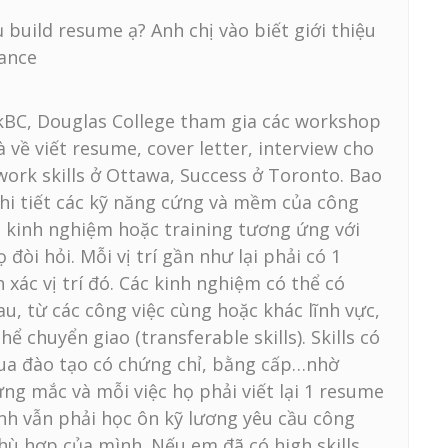
 build resume ạ? Anh chị vào biết giới thiệu
vance
kBC, Douglas College tham gia các workshop
 về viết resume, cover letter, interview cho
work skills ở Ottawa, Success ở Toronto. Bao
chi tiết các kỹ năng cứng và mềm của công
ác kinh nghiệm hoặc training tương ứng với
 đòi hỏi. Mỗi vị trí gần như lại phải có 1
 xác vị trí đó. Các kinh nghiệm có thể có
au, từ các công việc cùng hoặc khác lĩnh vực,
hể chuyển giao (transferable skills). Skills có
qua đào tạo có chứng chỉ, bằng cấp…nhờ
ng mắc và mỗi việc họ phải viết lại 1 resume
nh vẫn phải học ôn kỹ lương yêu cầu công
hù hợp của mình. Nếu em đã có high skills