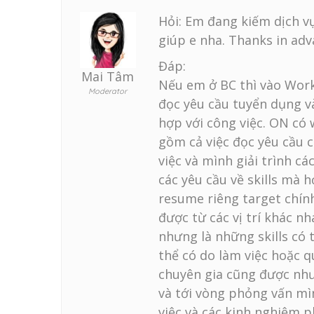
Hỏi: Em đang kiếm dịch vụ
giúp e nha. Thanks in ad
Đáp:
Mai Tâm
Nếu em ở BC thì vào Wor
Moderator
đọc yêu cầu tuyển dụng và
hợp với công việc. ON có 
gồm cả việc đọc yêu cầu 
việc và mình giải trình c
các yêu cầu về skills mà họ
resume riêng target chính
được từ các vị trí khác nh
nhưng là những skills có t
thể có do làm việc hoặc 
chuyên gia cũng được như
và tới vòng phỏng vấn mì
việc và các kinh nghiệm p