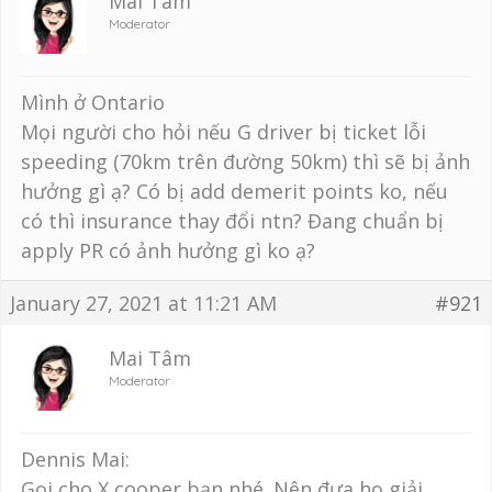
Mai Tâm
Moderator
Mình ở Ontario
Mọi người cho hỏi nếu G driver bị ticket lỗi
speeding (70km trên đường 50km) thì sẽ bị ảnh
hưởng gì ạ? Có bị add demerit points ko, nếu
có thì insurance thay đổi ntn? Đang chuẩn bị
apply PR có ảnh hưởng gì ko ạ?
January 27, 2021 at 11:21 AM
#921
Mai Tâm
Moderator
Dennis Mai:
Gọi cho X cooper bạn nhé. Nên đưa họ giải