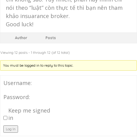
nói theo “luật” còn thực tế thì bạn nên tham
khảo insuarance broker.
Good luck!
Author
Posts
Viewing 12 posts - 1 through 12 (of 12 total)
You must be logged in to reply to this topic.
Username:
Password:
Keep me signed
in
Log In