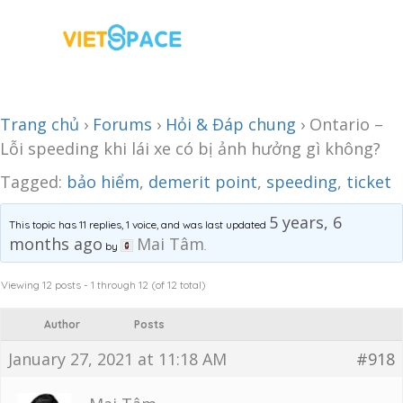
Trang chủ
›
Forums
›
Hỏi & Đáp chung
›
Ontario –
Lỗi speeding khi lái xe có bị ảnh hưởng gì không?
Tagged:
bảo hiểm
,
demerit point
,
speeding
,
ticket
5 years, 6
This topic has 11 replies, 1 voice, and was last updated
months ago
Mai Tâm
by
.
Viewing 12 posts - 1 through 12 (of 12 total)
Author
Posts
January 27, 2021 at 11:18 AM
#918