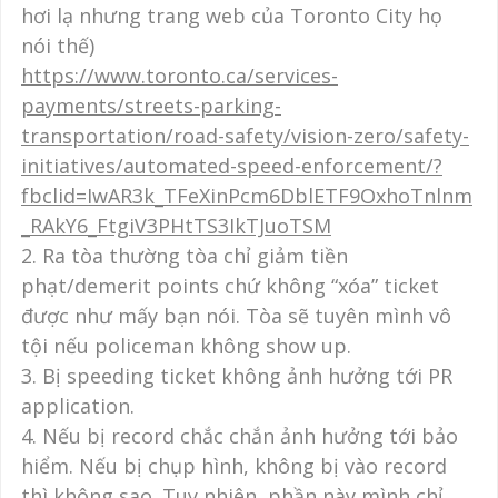
hơi lạ nhưng trang web của Toronto City họ
nói thế)
https://www.toronto.ca/services-
payments/streets-parking-
transportation/road-safety/vision-zero/safety-
initiatives/automated-speed-enforcement/?
fbclid=IwAR3k_TFeXinPcm6DblETF9OxhoTnlnm
_RAkY6_FtgiV3PHtTS3IkTJuoTSM
2. Ra tòa thường tòa chỉ giảm tiền
phạt/demerit points chứ không “xóa” ticket
được như mấy bạn nói. Tòa sẽ tuyên mình vô
tội nếu policeman không show up.
3. Bị speeding ticket không ảnh hưởng tới PR
application.
4. Nếu bị record chắc chắn ảnh hưởng tới bảo
hiểm. Nếu bị chụp hình, không bị vào record
thì không sao. Tuy nhiên, phần này mình chỉ