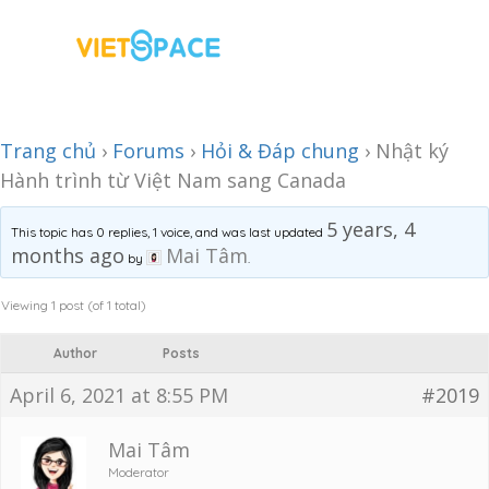
Trang chủ
›
Forums
›
Hỏi & Đáp chung
›
Nhật ký
Hành trình từ Việt Nam sang Canada
5 years, 4
This topic has 0 replies, 1 voice, and was last updated
months ago
Mai Tâm
by
.
Viewing 1 post (of 1 total)
Author
Posts
April 6, 2021 at 8:55 PM
#2019
Mai Tâm
Moderator