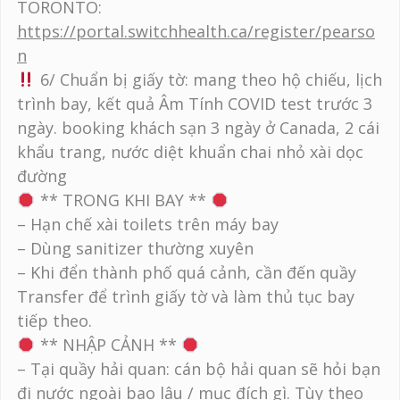
TORONTO:
https://portal.switchhealth.ca/register/pearso
n
6/ Chuẩn bị giấy tờ: mang theo hộ chiếu, lịch
trình bay, kết quả Âm Tính COVID test trước 3
ngày. booking khách sạn 3 ngày ở Canada, 2 cái
khẩu trang, nước diệt khuẩn chai nhỏ xài dọc
đường
** TRONG KHI BAY **
– Hạn chế xài toilets trên máy bay
– Dùng sanitizer thường xuyên
– Khi đển thành phố quá cảnh, cần đến quầy
Transfer để trình giấy tờ và làm thủ tục bay
tiếp theo.
** NHẬP CẢNH **
– Tại quầy hải quan: cán bộ hải quan sẽ hỏi bạn
đi nước ngoài bao lâu / mục đích gì. Tùy theo