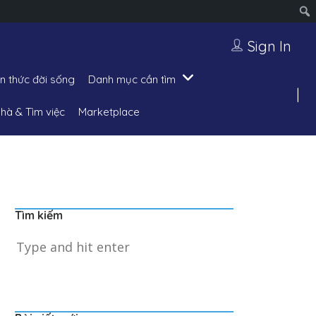
Sign In
ến thức đời sống
Danh mục cần tìm
hà & Tìm việc
Marketplace
Tìm kiếm