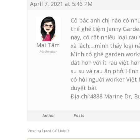
April 7, 2021 at 5:46 PM
Cô bác anh chị nào có nh
thể ghé tiệm Jenny Gard
nay, có rất nhiều loại rau
Mai Tâm
xà lách….mình thấy loại nà
Moderator
Mình có ghé garden works
đắt hơn với ít rau việt h
su su và rau ăn phở. Hìn
có hỏi người worker Việt
duyệt bài.
Địa chỉ:4888 Marine Dr, B
Author
Posts
Viewing 1 post (of 1 total)