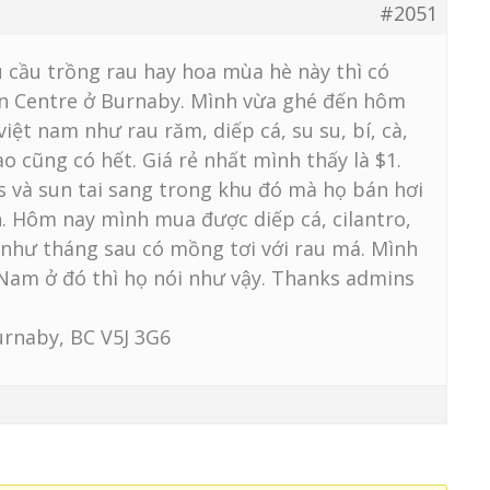
#2051
u cầu trồng rau hay hoa mùa hè này thì có
en Centre ở Burnaby. Mình vừa ghé đến hôm
 việt nam như rau răm, diếp cá, su su, bí, cà,
o cũng có hết. Giá rẻ nhất mình thấy là $1.
 và sun tai sang trong khu đó mà họ bán hơi
ơn. Hôm nay mình mua được diếp cá, cilantro,
h như tháng sau có mồng tơi với rau má. Mình
 Nam ở đó thì họ nói như vậy. Thanks admins
urnaby, BC V5J 3G6