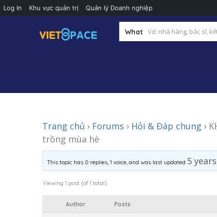
Log In
Khu vực quản trị
Quản lý Doanh nghiệp
What
Trang chủ
›
Forums
›
Hỏi & Đáp chung
›
K
trồng mùa hè
5 year
This topic has 0 replies, 1 voice, and was last updated
Viewing 1 post (of 1 total)
Author
Posts