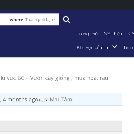
Where
Trang chủ
Giới thiệu
Ki
Khu vực cần tìm
Tìm n
Hu vực BC – Vườn cây giống , mua hoa, rau
s, 4 months ago
Mai Tâm
by
.