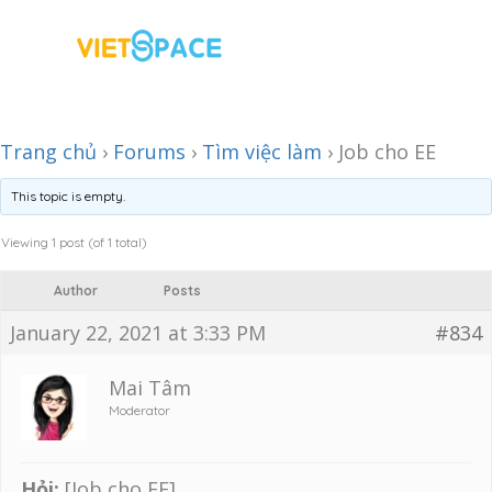
Trang chủ
›
Forums
›
Tìm việc làm
›
Job cho EE
This topic is empty.
Viewing 1 post (of 1 total)
Author
Posts
January 22, 2021 at 3:33 PM
#834
Mai Tâm
Moderator
Hỏi:
[Job cho EE]