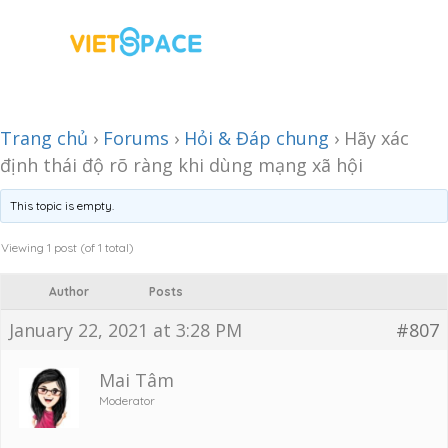
Trang chủ
›
Forums
›
Hỏi & Đáp chung
›
Hãy xác
định thái độ rõ ràng khi dùng mạng xã hội
This topic is empty.
Viewing 1 post (of 1 total)
Author
Posts
January 22, 2021 at 3:28 PM
#807
Mai Tâm
Moderator