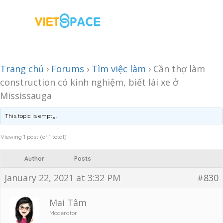
Trang chủ
›
Forums
›
Tìm việc làm
›
Cần thợ làm
construction có kinh nghiệm, biết lái xe ở
Mississauga
This topic is empty.
Viewing 1 post (of 1 total)
Author
Posts
January 22, 2021 at 3:32 PM
#830
Mai Tâm
Moderator