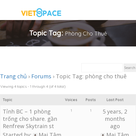
Topic Tag:
Phòng Cho Thuê
Trang chủ
›
Forums
›
Topic Tag: phòng cho thuê
Viewing 4 topics - 1 through 4 (of 4 total)
Topic
Voices
Posts
Last Post
Tỉnh BC – 1 phòng
5 years, 2
1
1
trống cho share. gần
months
Renfrew Skytrain st
ago
Started by:
Mai Tâm
Mai Tâm