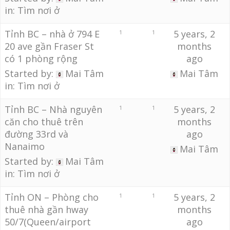
in:
Tìm nơi ở
Tỉnh BC – nhà ở 794 E
5 years, 2
1
1
20 ave gần Fraser St
months
có 1 phòng rộng
ago
Started by:
Mai Tâm
Mai Tâm
in:
Tìm nơi ở
Tỉnh BC – Nhà nguyên
5 years, 2
1
1
căn cho thuê trên
months
đường 33rd và
ago
Nanaimo
Mai Tâm
Started by:
Mai Tâm
in:
Tìm nơi ở
Tỉnh ON – Phòng cho
5 years, 2
1
1
thuê nhà gần hway
months
50/7(Queen/airport
ago