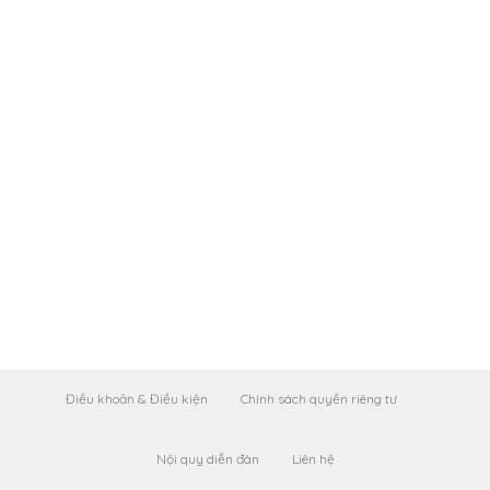
Điều khoản & Điều kiện
Chính sách quyền riêng tư
Nội quy diễn đàn
Liên hệ