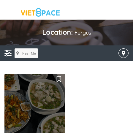
Location:
Fergus
Near Me