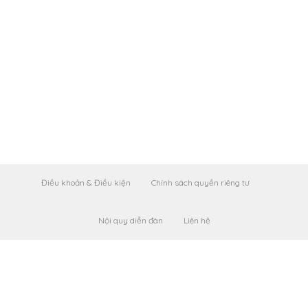
Điều khoản & Điều kiện
Chính sách quyền riêng tư
Nội quy diễn đàn
Liên hệ