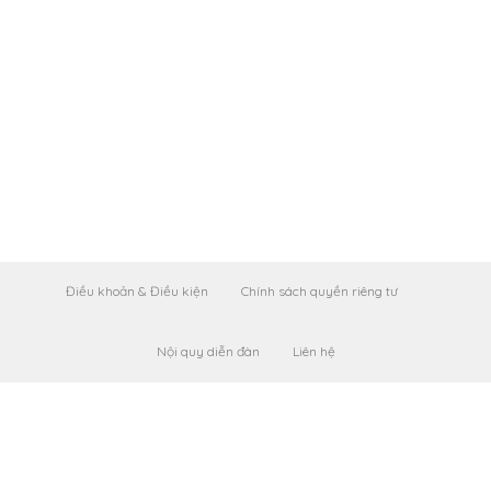
Điều khoản & Điều kiện
Chính sách quyền riêng tư
Nội quy diễn đàn
Liên hệ