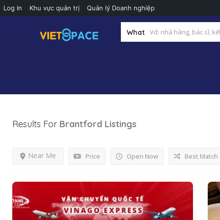
Log In
Khu vực quản trị
Quản lý Doanh nghiệp
What
Results For
Brantford
Listings
Near Me
Price
Open Now
Best Match