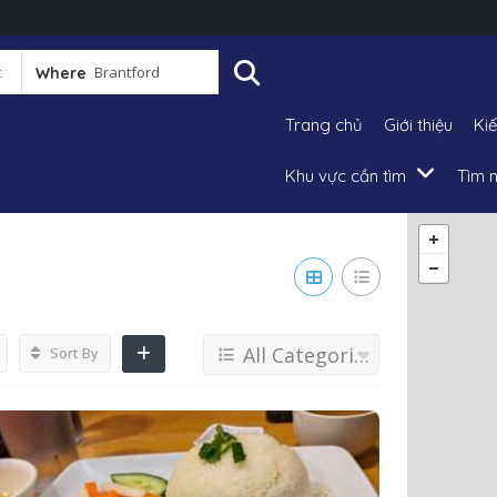
Where
Trang chủ
Giới thiệu
Ki
Khu vực cần tìm
Tìm n
All Categories
Sort By