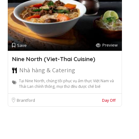
Preview
Save
Nine North (Viet-Thai Cuisine)
Nhà hàng & Catering
Tại Nine North, chúng tôi phục vụ ẩm thực Việt Nam và
Thái Lan chính thống, mọi thứ đều được chế biế
Brantford
Day Off