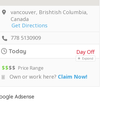
vancouver, Brishtish Columbia,
Canada
Get Directions
778 5130909
Today
Day Off
Expand
$
$
$
$
Price Range
Own or work here?
Claim Now!
oogle Adsense