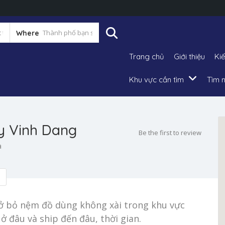
Where
Trang chủ
Giới thiệu
Ki
Khu vực cần tìm
Tìm n
y Vinh Dang
Be the first to review
à
ở bỏ nệm đồ dùng không xài trong khu vực
 đâu và ship đến đâu, thời gian.