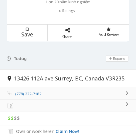
Hơn 20 năm kinh nghiệm
Ratings
0
Save
Add Review
Share
Today
Expand
Day Off
13426 112A ave Surrey, BC, Canada V3R235
(778) 222-7182
$$
$$
Own or work here?
Claim Now!