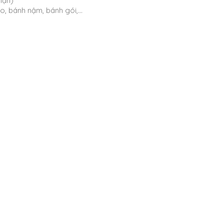
Mặn)
èo, bánh nậm, bánh gói,…