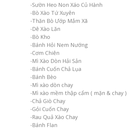
-Sườn Heo Non Xáo Củ Hành
-Bò Xào Tứ Xuyên
-Thăn Bò Ướp Mắm Xã
-Dê Xào Lăn
-Bò Kho
-Bánh Hỏi Nem Nướng
-Cơm Chiên
-Mì Xào Dòn Hải Sản
-Bánh Cuốn Chả Lụa
-Bánh Bèo
-Mì xào dòn chay
-Mì xào mềm thập cẩm ( mặn & chay )
-Chả Giò Chay
-Gỏi Cuốn Chay
-Rau Quả Xào Chay
-Bánh Flan