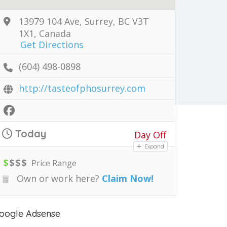
13979 104 Ave, Surrey, BC V3T
1X1, Canada
Get Directions
(604) 498-0898
http://tasteofphosurrey.com
Today
Day Off
Expand
$
$
$
$
Price Range
Own or work here?
Claim Now!
oogle Adsense