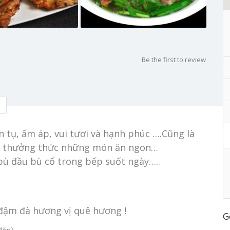
Be the first to review
n tụ, ấm áp, vui tươi và hạnh phúc ….Cũng là
và thưởng thức những món ăn ngon…
bù đầu bù cổ trong bếp suốt ngày…..
đậm đà hương vị quê hương !
G