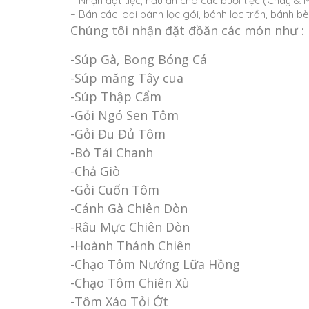
– Nhận đặt tiệc, nấu ăn cho các buổi tiệc (Chay & 
– Bán các loại bánh lọc gói, bánh lọc trần, bánh b
Chúng tôi nhận đặt đồăn các món như :
-Súp Gà, Bong Bóng Cá
-Súp măng Tây cua
-Súp Thập Cẩm
-Gỏi Ngó Sen Tôm
-Gỏi Đu Đủ Tôm
-Bò Tái Chanh
-Chả Giò
-Gỏi Cuốn Tôm
-Cánh Gà Chiên Dòn
-Râu Mực Chiên Dòn
-Hoành Thánh Chiên
-Chạo Tôm Nướng Lữa Hồng
-Chạo Tôm Chiên Xù
-Tôm Xáo Tỏi Ớt