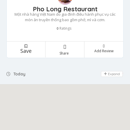
Pho Long Restaurant
Một nhà hàng Việt Nam do gia đình điều hành phục vụ các
món ăn truyền thống bao gồm phở, mì và cơm.
Ratings
0
Save
Add Review
Share
Today
Expand
Day Off