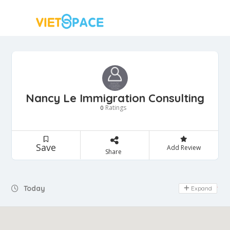
Nancy Le Immigration Consulting
Ratings
0
Save
Add Review
Share
Today
Expand
Day Off