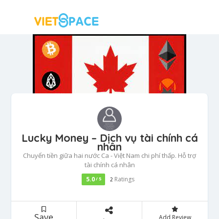
Lucky Money – Dịch vụ tài chính cá
nhân
Chuyển tiền giữa hai nước Ca - Việt Nam chi phí thấp. Hỗ trợ
tài chính cá nhân
5.0
Ratings
/ 5
2
Save
Add Review