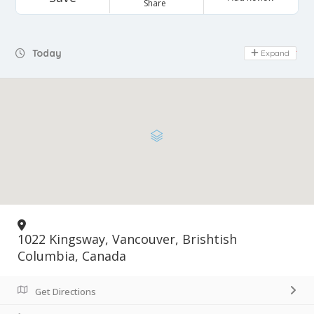
Share
Today
Expand
Day Off
1022 Kingsway, Vancouver, Brishtish
Columbia, Canada
Get Directions