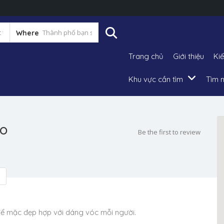
Where
Trang chủ
Giới thiệu
Ki
Khu vực cần tìm
Tìm n
áo
Be the first to review
 để mặc đẹp hợp với dáng vóc mỗi người.