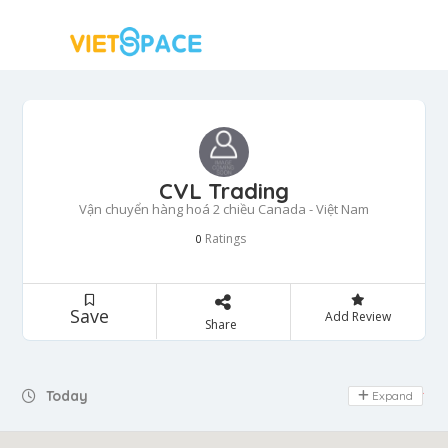
CVL Trading
Vận chuyển hàng hoá 2 chiều Canada - Việt Nam
Ratings
0
Save
Add Review
Share
Today
Expand
Day Off