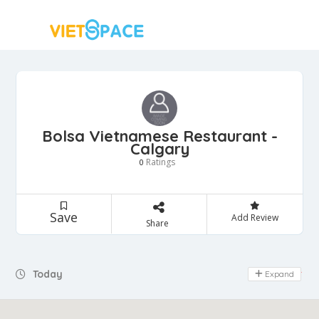
Bolsa Vietnamese Restaurant -
Calgary
Ratings
0
Save
Add Review
Share
Today
Expand
Day Off