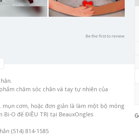
Be the first to review
hân.
 phẩm chăm sóc chân và tay tự nhiên của
m, mụn cơm, hoặc đơn giản là làm một bộ móng
 Bi-O để ĐIỀU TRỊ tại BeauxOngles
G
hắn (514) 814-1585