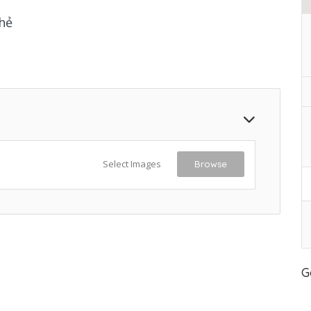
hẻ
Select Images
Browse
G