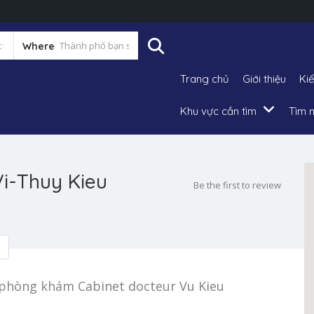
Where
Trang chủ
Giới thiệu
Ki
Khu vực cần tìm
Tìm n
 Vi-Thuy Kieu
Be the first to review
ại phòng khám Cabinet docteur Vu Kieu