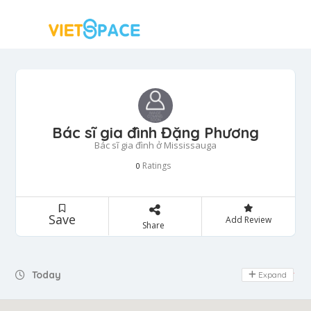
Bác sĩ gia đình Đặng Phương
Bác sĩ gia đình ở Mississauga
Ratings
0
Save
Add Review
Share
Today
Expand
Day Off