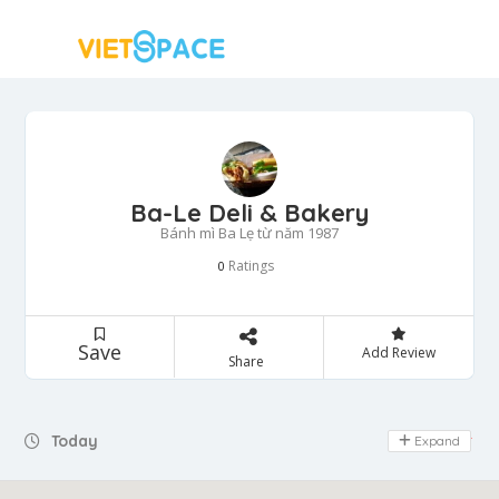
Ba-Le Deli & Bakery
Bánh mì Ba Lẹ từ năm 1987
Ratings
0
Save
Add Review
Share
Today
Expand
Day Off