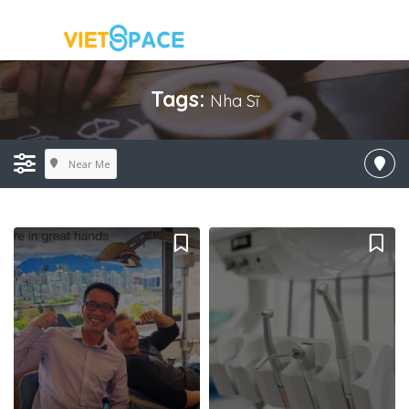
Tags:
Nha Sĩ
Near Me