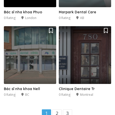
Bác sĩ nha khoa Phuo
Marpark Dental Care
0 Rating
London
0 Rating
AB
Bác sĩ nha khoa Nell
Clinique Dentaire Tr
0 Rating
BC
0 Rating
Montreal
1
2
3