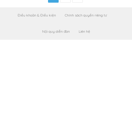
Điều khoản & Điều kiện
Chính sách quyền riêng tư
Nội quy diễn đàn
Liên hệ
Leaflet