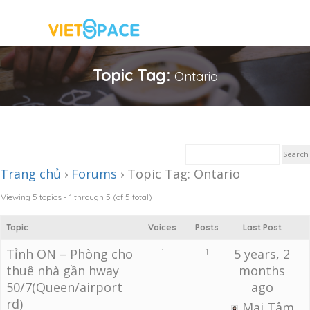
Topic Tag:
Ontario
Trang chủ
›
Forums
›
Topic Tag: Ontario
Viewing 5 topics - 1 through 5 (of 5 total)
Topic
Voices
Posts
Last Post
Tỉnh ON – Phòng cho
5 years, 2
1
1
thuê nhà gần hway
months
50/7(Queen/airport
ago
rd)
Mai Tâm