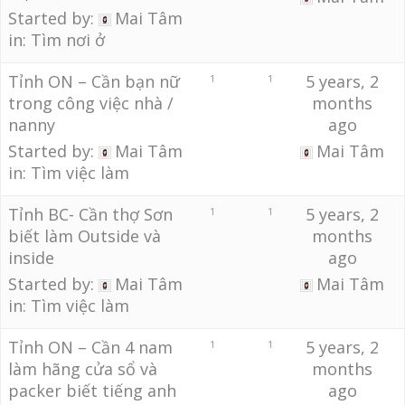
Started by:
Mai Tâm
in:
Tìm nơi ở
Tỉnh ON – Cần bạn nữ
5 years, 2
1
1
trong công việc nhà /
months
nanny
ago
Started by:
Mai Tâm
Mai Tâm
in:
Tìm việc làm
Tỉnh BC- Cần thợ Sơn
5 years, 2
1
1
biết làm Outside và
months
inside
ago
Started by:
Mai Tâm
Mai Tâm
in:
Tìm việc làm
Tỉnh ON – Cần 4 nam
5 years, 2
1
1
làm hãng cửa sổ và
months
packer biết tiếng anh
ago