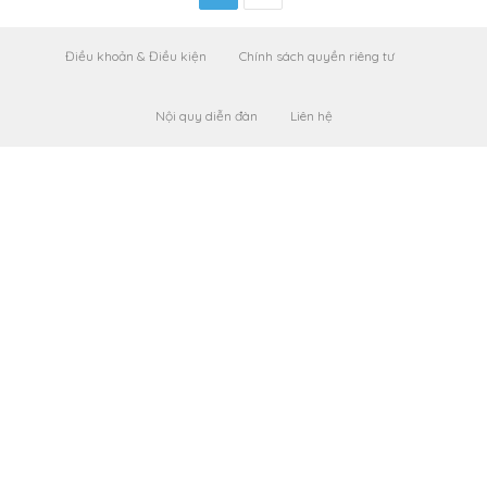
Điều khoản & Điều kiện
Chính sách quyền riêng tư
Nội quy diễn đàn
Liên hệ
Leaflet