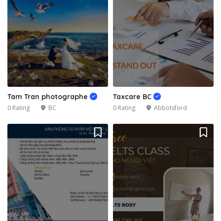
Tam Tran photographe
Taxcare BC
0 Rating
BC
0 Rating
Abbotsford