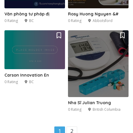
Văn phòng tư pháp đị
Rosy Huong Nguyen &#
0 Rating
BC
0 Rating
Abbotsford
Carson Innovation En
0 Rating
BC
Nha Sĩ Julian Truong
0 Rating
British Columbia
1
2