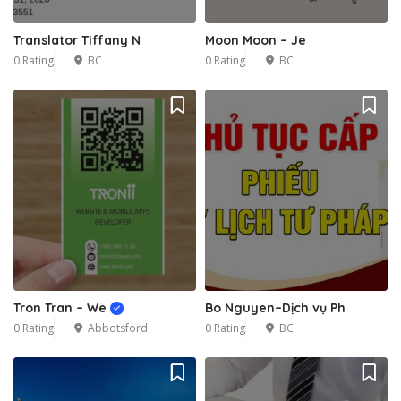
Translator Tiffany N
Moon Moon – Je
0 Rating
BC
0 Rating
BC
Tron Tran – We
Bo Nguyen–Dịch vụ Ph
0 Rating
Abbotsford
0 Rating
BC