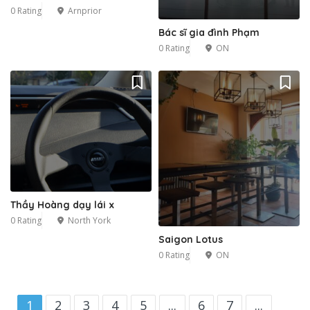
0 Rating
Arnprior
Bác sĩ gia đình Phạm
0 Rating
ON
Thầy Hoàng dạy lái x
0 Rating
North York
Saigon Lotus
0 Rating
ON
1
2
3
4
5
...
6
7
...