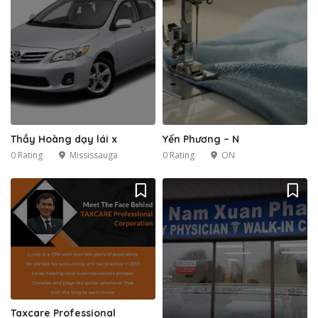
Thầy Hoàng dạy lái x
Yến Phương – N
0 Rating
Mississauga
0 Rating
ON
1
Taxcare Professional