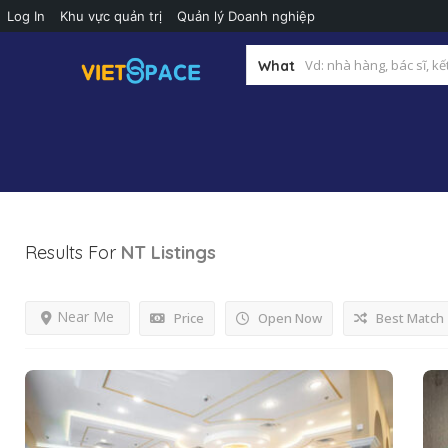
Log In
Khu vực quản trị
Quản lý Doanh nghiệp
What
Results For
NT
Listings
Near Me
Price
Open Now
Best Match