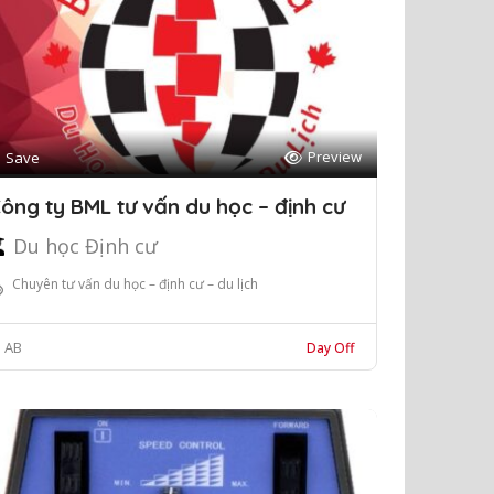
Preview
Save
ông ty BML tư vấn du học – định cư
Du học Định cư
Chuyên tư vấn du học – định cư – du lịch
AB
Day Off