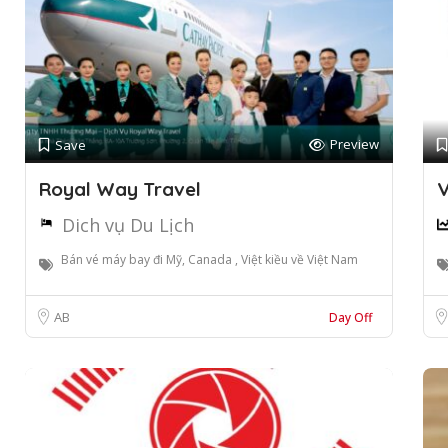
Preview
Save
Royal Way Travel
V
Dich vụ Du Lịch
Bán vé máy bay đi Mỹ, Canada , Việt kiều về Việt Nam
AB
Day Off