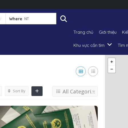
Where
Trang chủ
Giới thiệu
Ki
Khu vực cần tìm
Tìm n
All Categories
Sort By