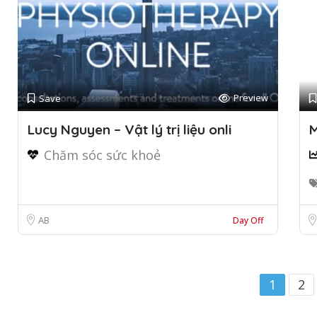
Preview
Save
Lucy Nguyen – Vật lý trị liệu onli
M
Chăm sóc sức khoẻ
AB
Day Off
1
2