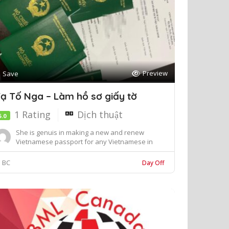
Preview
Save
ạ Tố Nga – Làm hồ sơ giấy tờ
1 Rating
Dịch thuật
5.0
She is genuis in making a new and renew
Vietnamese passport for any Vietnamese in
Greater Vanco...
BC
Day Off