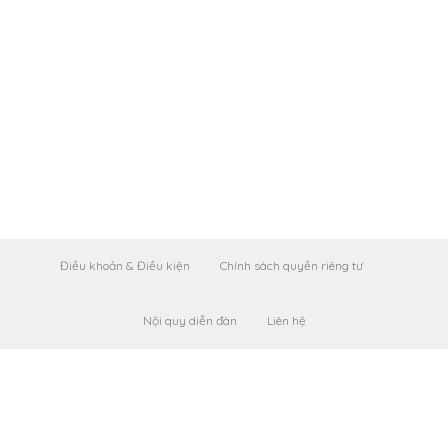
Điều khoản & Điều kiện
Chính sách quyền riêng tư
Nội quy diễn đàn
Liên hệ