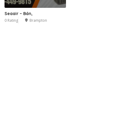
Seaair – Bán,
0 Rating
Brampton