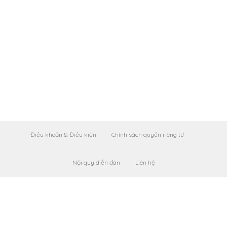
Điều khoản & Điều kiện
Chính sách quyền riêng tư
Nội quy diễn đàn
Liên hệ