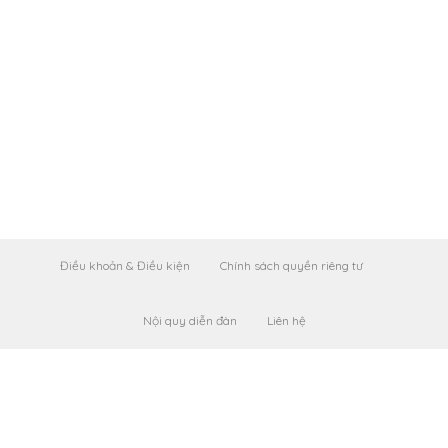
Điều khoản & Điều kiện
Chính sách quyền riêng tư
Nội quy diễn đàn
Liên hệ