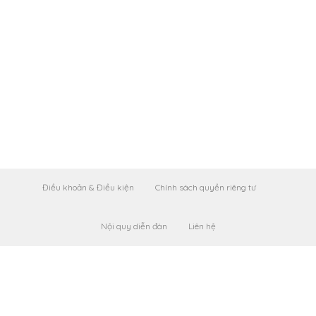
Điều khoản & Điều kiện
Chính sách quyền riêng tư
Nội quy diễn đàn
Liên hệ