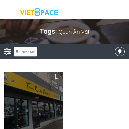
Tags:
Quán Ăn Vặt
Near Me