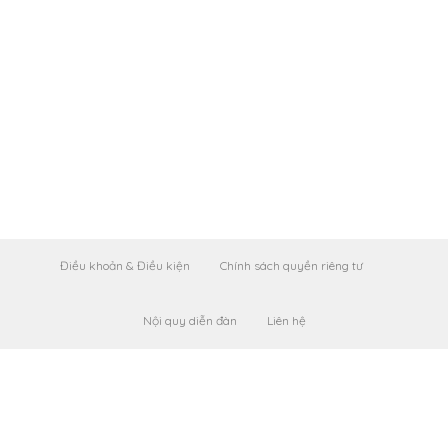
Điều khoản & Điều kiện
Chính sách quyền riêng tư
Nội quy diễn đàn
Liên hệ