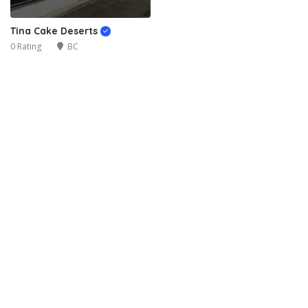
Tina Cake Deserts
0 Rating
BC