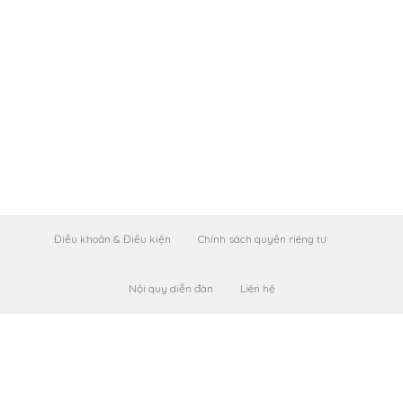
Điều khoản & Điều kiện
Chính sách quyền riêng tư
Nội quy diễn đàn
Liên hệ