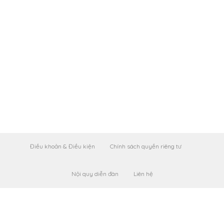
Điều khoản & Điều kiện
Chính sách quyền riêng tư
Nội quy diễn đàn
Liên hệ