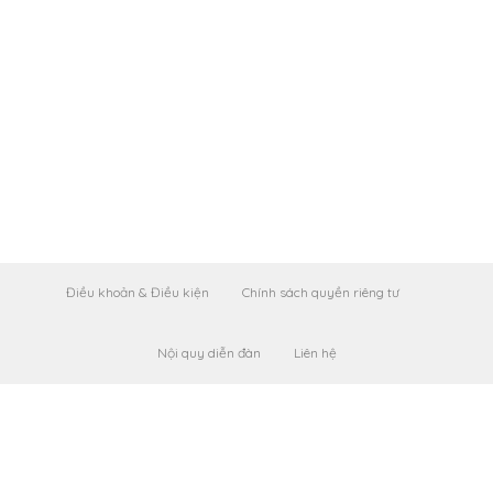
Điều khoản & Điều kiện
Chính sách quyền riêng tư
Nội quy diễn đàn
Liên hệ