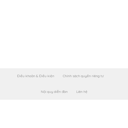
Điều khoản & Điều kiện
Chính sách quyền riêng tư
Nội quy diễn đàn
Liên hệ