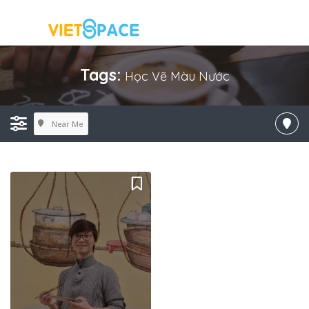
Tags:
Học Vẽ Màu Nước
Near Me